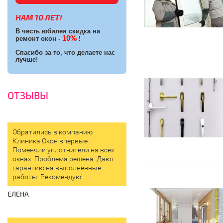
НАМ 10 ЛЕТ!
В честь юбилея скидка на
10%
ремонт окон -
!
Спасибо за то, что делаете нас
лучше!
ОТЗЫВЫ
Обратились в компанию
Клиника Окон впервые.
Поменяли уплотнители на всех
окнах. Проблема решена. Дают
гарантию на выполненные
работы. Рекомендую!
ЕЛЕНА