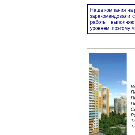
Наша компания на р
зарекомендовали с
работы выполняю
уровнем, поэтому м
В
П
П
П
С
Р
Т
Т