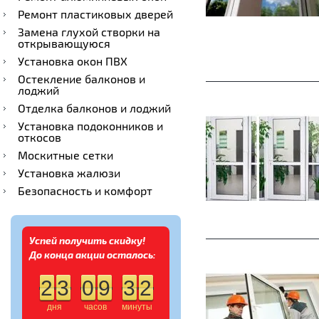
Ремонт пластиковых дверей
Замена глухой створки на
открывающуюся
Установка окон ПВХ
Остекление балконов и
лоджий
Отделка балконов и лоджий
Установка подоконников и
откосов
Москитные сетки
Установка жалюзи
Безопасность и комфорт
Успей получить скидку!
До конца акции осталось:
2
3
0
9
3
2
дня
часов
минуты